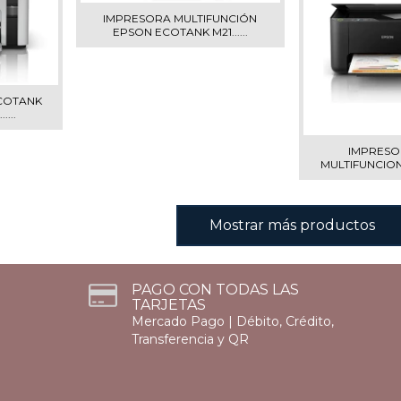
IMPRESORA MULTIFUNCIÓN
EPSON ECOTANK M21......
COTANK
....
IMPRESO
MULTIFUNCIONAL
Mostrar más productos
PAGO CON TODAS LAS
TARJETAS
Mercado Pago | Débito, Crédito,
Transferencia y QR