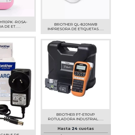
H110PK -ROSA-
BROTHER QL-820NWB
DE ET......
IMPRESORA DE ETIQUETAS......
BROTHER PT-E110VP
ROTULADORA INDUSTRIAL......
Hasta
24
cuotas
 CABLE DE