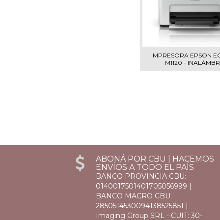
IMPRESORA EPSON E
M1120 - INALÁMBR..
ABONÁ POR CBU | HACEMOS
ENVÍOS A TODO EL PAÍS
BANCO PROVINCIA CBU:
0140017501401705056999 |
BANCO MACRO CBU:
2850514530094138525851 |
Imaging Group SRL - CUIT: 30-