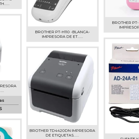
.....
BROTHER PT-
IMPRESORA 
BROTHER PT-H110 -BLANCA-
IMPRESORA DE ET......
PRESORA
...
as
S
BROTHER TD4420DN IMPRESORA
DE ETIQUETAS......
FUENTE Y