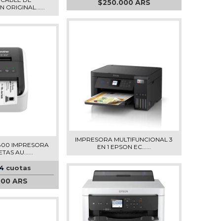
$250.000 ARS
ORIGINAL......
IMPRESORA MULTIFUNCIONAL 3
800 IMPRESORA
EN 1 EPSON EC......
AS AU......
4
cuotas
000 ARS