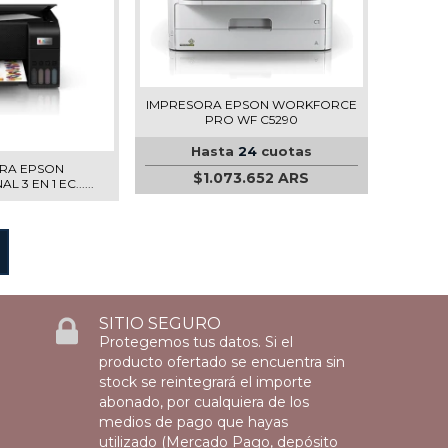
IMPRESORA EPSON WORKFORCE
PRO WF C5290
Hasta
24
cuotas
RA EPSON
$1.073.652 ARS
 3 EN 1 EC......
SITIO SEGURO
Protegemos tus datos. Si el
producto ofertado se encuentra sin
stock se reintegrará el importe
abonado, por cualquiera de los
medios de pago que hayas
utilizado (Mercado Pago, depósito