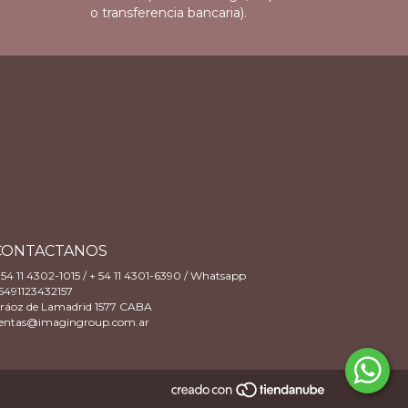
o transferencia bancaria).
CONTACTANOS
 54 11 4302-1015 / + 54 11 4301-6390 / Whatsapp
5491123432157
ráoz de Lamadrid 1577 CABA
entas@imagingroup.com.ar