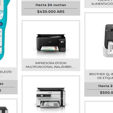
ALIMENTACIÓN 
Hasta
24
cuotas
$430.000 ARS
IMPRESORA EPSON
MULTIFUNCIONAL INALÁMBRI......
CELESTE-
BROTHER QL-
..
DE ETIQUET
as
Hasta
2
S
$500.