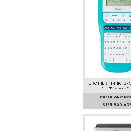
BROTHER PT-H110TB -
IMPRESORA DE....
Hasta
24
cuot
$125.900 AR