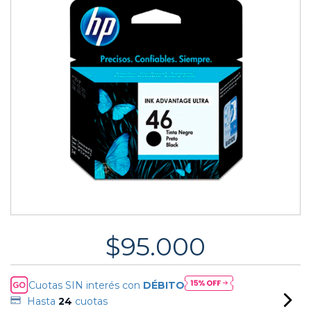
$95.000
Cuotas SIN interés con
DÉBITO
Hasta
24
cuotas