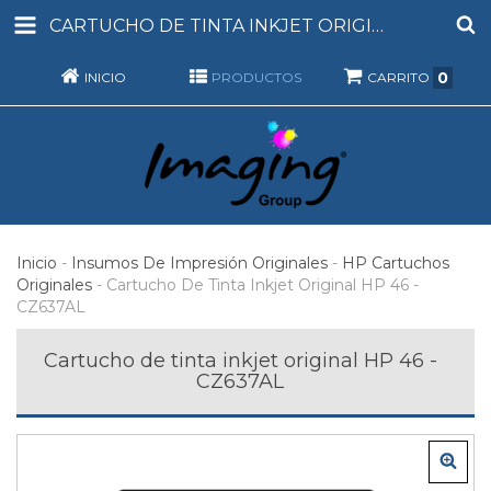
CARTUCHO DE TINTA INKJET ORIGINAL HP 46 - CZ637AL
0
INICIO
PRODUCTOS
CARRITO
Inicio
-
Insumos De Impresión Originales
-
HP Cartuchos
Originales
-
Cartucho De Tinta Inkjet Original HP 46 -
CZ637AL
Cartucho de tinta inkjet original HP 46 -
CZ637AL